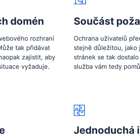
ých domén
Součást pož
webového rozhraní
Ochrana uživatelů př
ůže tak přidávat
stejně důležitou, jako
naopak zajistit, aby
stránek se tak dostal
situace vyžaduje.
služba vám tedy pomůž
e
Jednoduchá i