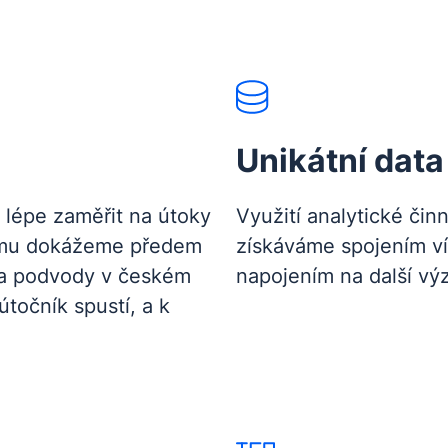
Unikátní data
 lépe zaměřit na útoky
Využití analytické čin
tomu dokážeme předem
získáváme spojením v
na podvody v českém
napojením na další vý
útočník spustí, a k