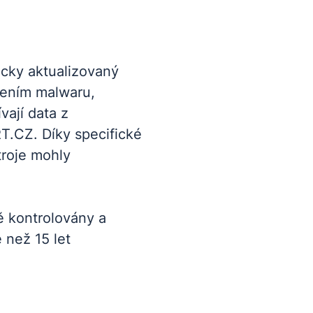
icky aktualizovaný
řením malwaru,
ají data z
T.CZ. Díky specifické
troje mohly
ně kontrolovány a
e než 15 let