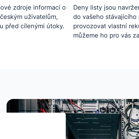
ové zdroje informací o
Deny listy jsou navrž
 českým uživatelům,
do vašeho stávajícího 
u před cílenými útoky.
provozovat vlastní re
můžeme ho pro vás zaji