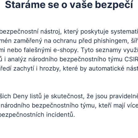
Staráme se o vaše bezpečí
 bezpečnostní nástroj, který poskytuje systemat
mén zaměřený na ochranu před phishingem, ší
i nebo falešnými e-shopy. Tyto seznamy využív
ů i analýz národního bezpečnostního týmu CSIR
ředí zachytí i hrozby, které by automatické nás
ich Deny listů je skutečnost, že jsou pravidel
národního bezpečnostního týmu, kteří mají víc
bezpečnostních incidentů.